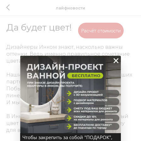
лайфновости
Да будет цвет!
Расчёт стоимости
Дизайнеры Инком знают, насколько важны
оттенки. Ведь именно правильное сочетание
×
цвета создает гармонию в помещении.
Наши сотрудники прошли обучение от наших
партнеров, компании LACOS.
Побывали на презентации премиальной
линейки красок MAJESTIC.
И мы в восторге от этих оттенков!
В Инком мы поможем вписать ваш любимый
цвет в интерьер и выбрать цветовую гамму
для вашей квартиры.
Чтобы закрепить за собой "ПОДАРОК",