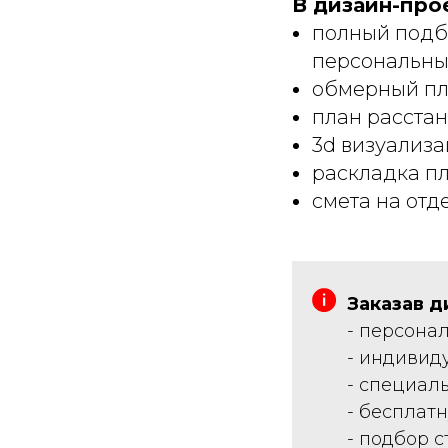
В дизайн-про
полный подб
персональн
обмерный п
план расста
3d визуализ
раскладка п
смета на от
Заказав д
- персона
- индивид
- специал
- бесплат
- подбор 