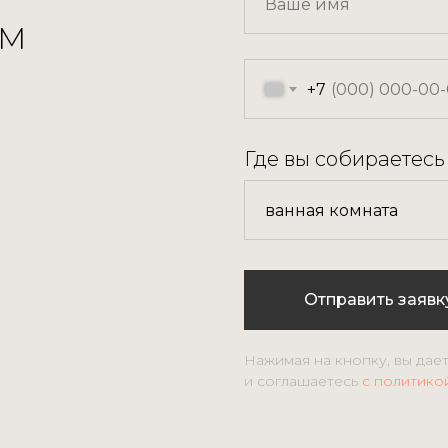
ОМ
+7
Где вы собираетесь
Отправить заявк
Нажимая на кнопку, вы дае
и соглашаетесь
c политико