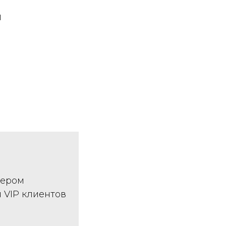
и
нером
 VIP клиентов