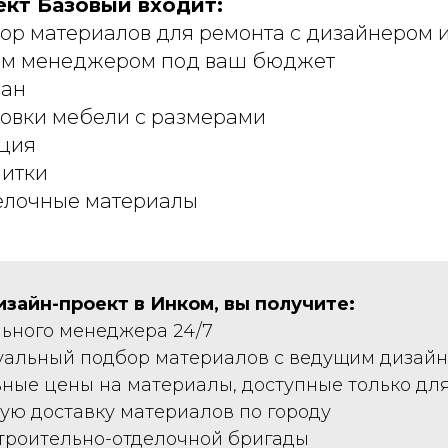
ект Базовый входит:
ор материалов для ремонта с дизайнером 
ым менеджером под ваш бюджет
лан
новки мебели с размерами
ация
литки
делочные материалы
изайн-проект в Инком, вы получите:
льного менеджера 24/7
уальный подбор материалов с ведущим дизай
ьные цены на материалы, доступные только для
ную доставку материалов по городу
строительно-отделочной бригады